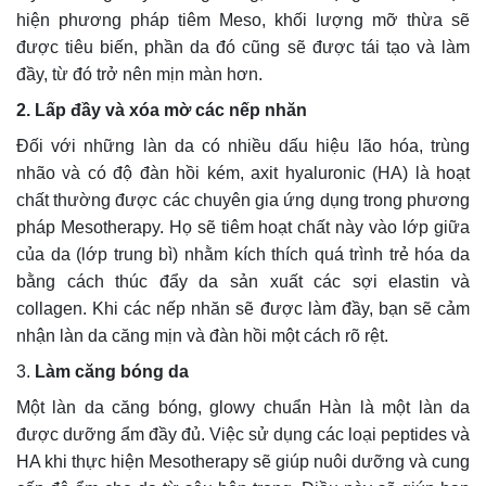
hiện phương pháp tiêm Meso, khối lượng mỡ thừa sẽ
được tiêu biến, phần da đó cũng sẽ được tái tạo và làm
đầy, từ đó trở nên mịn màn hơn.
2. Lấp đầy và xóa mờ các nếp nhăn
Đối với những làn da có nhiều dấu hiệu lão hóa, trùng
nhão và có độ đàn hồi kém, axit hyaluronic (HA) là hoạt
chất thường được các chuyên gia ứng dụng trong phương
pháp Mesotherapy. Họ sẽ tiêm hoạt chất này vào lớp giữa
của da (lớp trung bì) nhằm kích thích quá trình trẻ hóa da
bằng cách thúc đẩy da sản xuất các sợi elastin và
collagen. Khi các nếp nhăn sẽ được làm đầy, bạn sẽ cảm
nhận làn da căng mịn và đàn hồi một cách rõ rệt.
3.
Làm căng bóng da
Một làn da căng bóng, glowy chuẩn Hàn là một làn da
được dưỡng ẩm đầy đủ. Việc sử dụng các loại peptides và
HA khi thực hiện Mesotherapy sẽ giúp nuôi dưỡng và cung