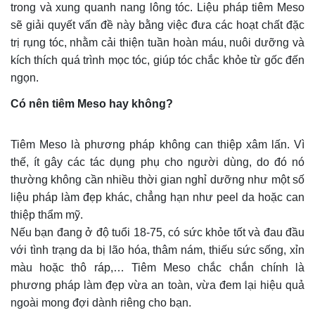
trong và xung quanh nang lông tóc. Liệu pháp tiêm Meso
sẽ giải quyết vấn đề này bằng việc đưa các hoạt chất đặc
trị rụng tóc, nhằm cải thiện tuần hoàn máu, nuôi dưỡng và
kích thích quá trình mọc tóc, giúp tóc chắc khỏe từ gốc đến
ngọn.
Có nên tiêm Meso hay không?
Tiêm Meso là phương pháp không can thiệp xâm lấn. Vì
thế, ít gây các tác dụng phụ cho người dùng, do đó nó
thường không cần nhiều thời gian nghỉ dưỡng như một số
liệu pháp làm đẹp khác, chẳng hạn như peel da hoặc can
thiệp thẩm mỹ.
Nếu bạn đang ở độ tuổi 18-75, có sức khỏe tốt và đau đầu
với tình trạng da bị lão hóa, thâm nám, thiếu sức sống, xỉn
màu hoặc thô ráp,… Tiêm Meso chắc chắn chính là
phương pháp làm đẹp vừa an toàn, vừa đem lại hiệu quả
ngoài mong đợi dành riêng cho bạn.