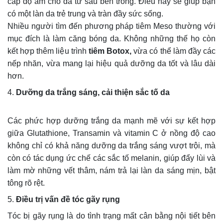
cấp độ ẩm cho da từ sâu bên trong. Điều này sẽ giúp bạn
có một làn da trẻ trung và tràn đầy sức sống.
Nhiều người tìm đến phương pháp tiêm Meso thường với
mục đích là làm căng bóng da. Không những thế họ còn
kết hợp thêm liệu trình
tiêm Botox,
vừa có thể làm đầy các
nếp nhăn, vừa mang lại hiệu quả dưỡng da tốt và lâu dài
hơn.
4.
Dưỡng da trắng sáng, cải thiện sắc tố da
Các phức hợp dưỡng trắng da mạnh mẽ với sự kết hợp
giữa Glutathione, Transamin và vitamin C ở nồng độ cao
không chỉ có khả năng dưỡng da trắng sáng vượt trội, mà
còn có tác dụng ức chế các sắc tố melanin, giúp đẩy lùi và
làm mờ những vết thâm, nám trả lại làn da sáng mịn, bật
tông rõ rệt.
5.
Điều trị vấn đề tóc gãy rụng
Tóc bị gãy rụng là do tình trạng mất cân bằng nội tiết bên