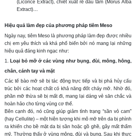
(Licorice Extract), chiết xuất rễ dâu tằm (Morus Alba
Extract)…
Hiệu quả làm đẹp của phương pháp tiêm Meso
Ngày nay, tiêm Meso là phương pháp làm đẹp được nhiều
chị em yêu thích và khá phổ biến bởi nó mang lại những
hiệu quả đáng kinh ngạc như:
1.
Loại bỏ mỡ ở các vùng như bụng, đùi, mông, hông,
chân, cánh tay và mặt
Các tế bào mỡ sẽ bị tác động trực tiếp và bị phá hủy cấu
trúc bởi các hoạt chất có khả năng đốt cháy mỡ. Nhờ đó,
phần mỡ thừa sẽ bị mất đi, mang lại dáng vẻ săn chắc và
hoàn hảo cho từng vùng cơ thể.
Bên cạnh đó, nó cũng giúp giảm tình trạng “sần vỏ cam”
(hay Cellulite) – một hiện tượng khi mô mỡ trên da bị phình
ra khiến cho bề mặt da bị sần hoặc gồ ghề, gây mất thẩm
mỹ. Thường thấy ở vùng mông, đùi và bụng. Sau khi thực